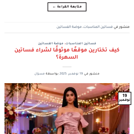
متابعة القراءة
←
منشور في
فساتين المناسبات
،
موضة الفساتين
فساتين المناسبات
،
موضة الفساتين
كيف تختارين موقعًا موثوقًا لشراء فساتين
السهرة؟
منشور في
19 نوفمبر، 2025
بواسطة
مسؤل
19
نوفمبر