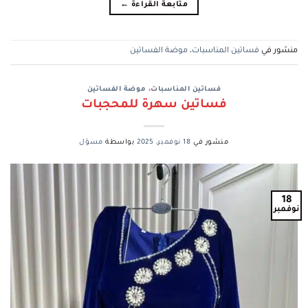
متابعة القراءة
←
منشور في
فساتين المناسبات
،
موضة الفساتين
فساتين المناسبات
،
موضة الفساتين
فساتين سهرة للمحجبات
منشور في
18 نوفمبر، 2025
بواسطة
مسؤل
18
نوفمبر