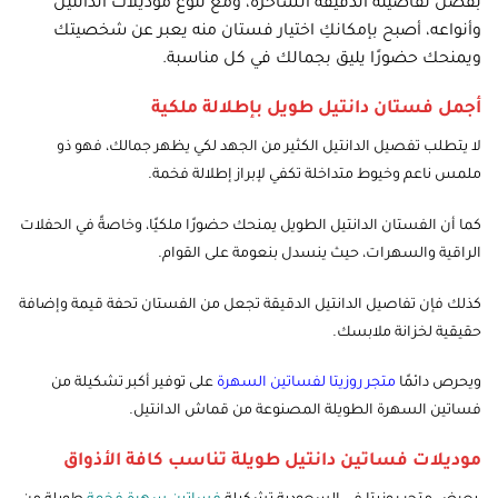
بفضل تفاصيله الدقيقة الساحرة، ومع تنوع موديلات الدانتيل
وأنواعه، أصبح بإمكانكِ اختيار فستان منه يعبر عن شخصيتك
ويمنحك حضورًا يليق بجمالك في كل مناسبة.
أجمل فستان دانتيل طويل بإطلالة ملكية
لا يتطلب تفصيل الدانتيل الكثير من الجهد لكي يظهر جمالك، فهو ذو
ملمس ناعم وخيوط متداخلة تكفي لإبراز إطلالة فخمة.
كما أن الفستان الدانتيل الطويل يمنحك حضورًا ملكيًا، وخاصةً في الحفلات
الراقية والسهرات، حيث ينسدل بنعومة على القوام.
كذلك فإن تفاصيل الدانتيل الدقيقة تجعل من الفستان تحفة قيمة وإضافة
حقيقية لخزانة ملابسك.
ويحرص دائمًا
متجر روزيتا لفساتين السهرة
على توفير أكبر تشكيلة من
فساتين السهرة الطويلة المصنوعة من قماش الدانتيل.
موديلات فساتين دانتيل طويلة تناسب كافة الأذواق