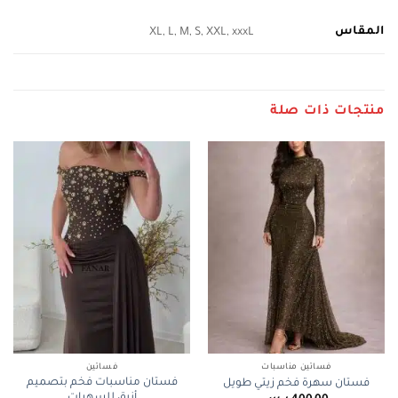
المقاس
XL, L, M, S, XXL, xxxL
منتجات ذات صلة
فساتين مناسبات
فساتين
فستان مناسبات فخم بتصميم
فستان سهرة فخم زيتي طويل
أنيق للسهرات