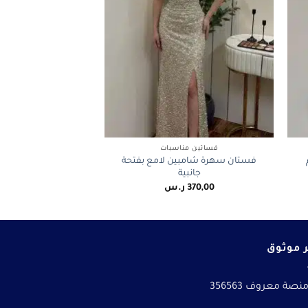
+
+
فساتين مناسبات
فستان سهرة شامبين لامع بفتحة
جانبية
370,00
ر.س
 موثوق
نصة معروف 356563