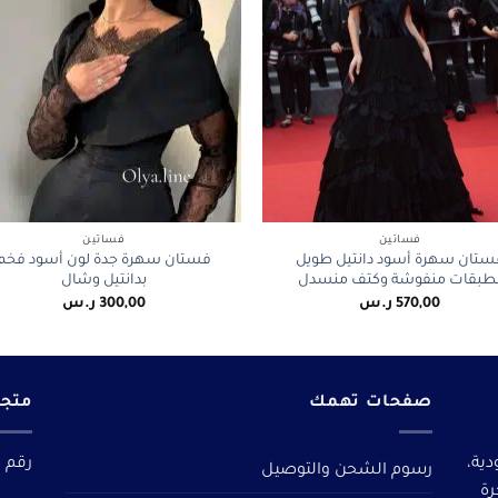
+
فساتين
فساتين
ستان سهرة أسود دانتيل طويل
فستان سهرة جدة لون أسود فخم
طبقات منفوشة وكتف منسدل
بدانتيل وشال
570,00
ر.س
300,00
ر.س
صفحات تهمك
متجر
دية،
رقم م
رسوم الشحن والتوصيل
رة