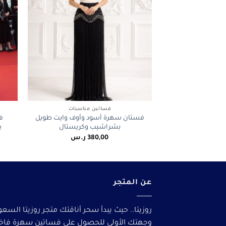
+
فساتين مناسبات
فستان سهرة أسود وأوف وايت طويل
ف
بشراشيب وكريستال
ب
380,00
ر.س
عن المتجر
روزيتا.. حيث يبدأ سحر أناقتك متجر روزيتا السعو
وجهتك الأولى للحصول على فساتين سهرة فاخ