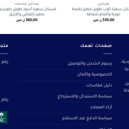
فساتين
فساتين مناسبات
ان سهرة تاوب طويل مطرز بقصة
فستان سهرة أسود طويل بكورسي
حورية وأكمام شفافة
مطرز بالفضي والأزرق
530,00
ر.س
360,00
ر.س
صفحات تهمك
متجر
دية،
رقم م
رسوم الشحن والتوصيل
رة
الخصوصية والأمان
ين
دليل مقاسات
لة
سياسة الاستبدال والاسترجاع
رقم سجل 
آراء العملاء
سياسة الدفع عند الاستلام