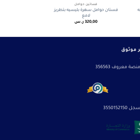
فساتين حوامل
ه
فستان حوامل سهرة بليسيه بتطريز
لامع
320,00
ر.س
 موثوق
نصة معروف 356563
3550152150