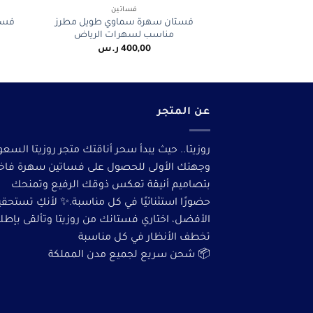
فساتين
فستان سهرة سماوي طويل مطرز
فست
مناسب لسهرات الرياض
400,00
ر.س
عن المتجر
روزيتا.. حيث يبدأ سحر أناقتك متجر روزيتا السعو
وجهتك الأولى للحصول على فساتين سهرة فاخ
بتصاميم أنيقة تعكس ذوقك الرفيع وتمنحك
حضورًا استثنائيًا في كل مناسبة.✨ لأنكِ تستحق
الأفضل، اختاري فستانك من روزيتا وتألقى بإطلا
تخطف الأنظار في كل مناسبة
📦 شحن سريع لجميع مدن المملكة