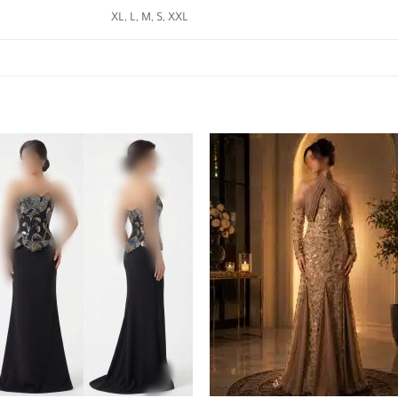
XL, L, M, S, XXL
+