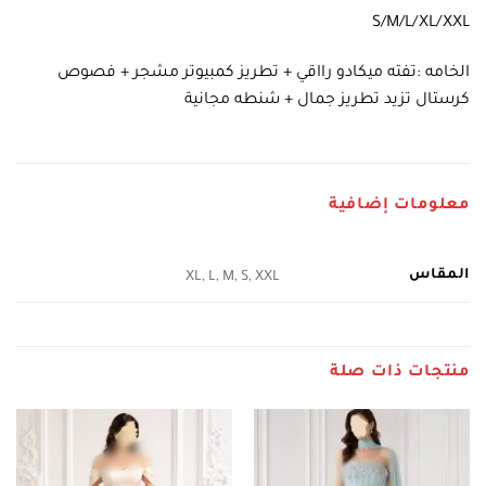
S/M/L/XL/XXL
الخامه :تفته ميكادو رااقي + تطريز كمبيوتر مشجر + فصوص
كرستال تزيد تطريز جمال + شنطه مجانية
معلومات إضافية
المقاس
XL, L, M, S, XXL
منتجات ذات صلة