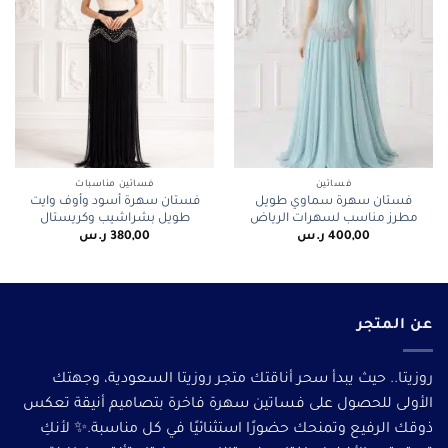
فساتين
فساتين مناسبات
فستان سهرة سماوي طويل
فستان سهرة أسود وأوف وايت
مطرز مناسب لسهرات الرياض
طويل بشراشيب وكريستال
400,00
ر.س
380,00
ر.س
عن المتجر
روزيتا.. حيث يبدأ سحر أناقتك متجر روزيتا السعودية، وجهتك
الأولى للحصول على فساتين سهرة فاخرة بتصاميم أنيقة تعكس
ذوقك الرفيع وتمنحك حضورًا استثنائيًا في كل مناسبة.✨ لأنكِ