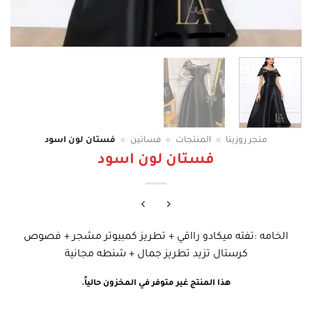
متجر روزيتا
»
المنتجات
»
فساتين
»
فستان لون اسود
فستان لون اسود
الخامه :تفته ميكادو رااقي + تطريز كمبيوتر مشجر + فصوص
كرستال تزيد تطريز جمال + شنطه مجانية
هذا المنتج غير متوفر في المخزون حالياً.