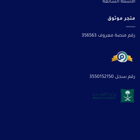
الأسئلة الشائعة
متجر موثوق
رقم منصة معروف 356563
رقم سجل 3550152150