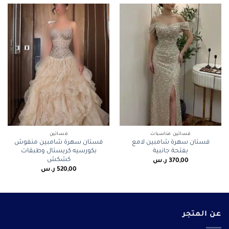
فساتين مناسبات
فساتين
فستان سهرة شامبين لامع
فستان سهرة شامبين منفوش
بفتحة جانبية
بكورسيه كريستال وطبقات
كشكش
370,00
ر.س
520,00
ر.س
عن المتجر