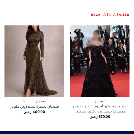
منتجات ذات صلة
فساتين
فساتين مناسبات
فستان سهرة أسود دانتيل طويل
فستان سهرة فخم زيتي طويل
بطبقات منفوشة وكتف منسدل
400,00
ر.س
570,00
ر.س