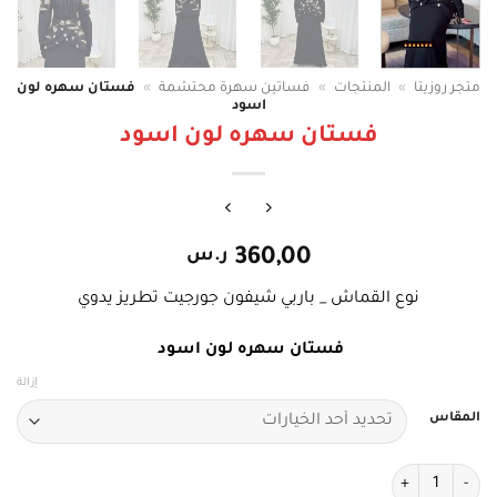
متجر روزيتا
»
المنتجات
»
فساتين سهرة محتشمة
»
فستان سهره لون
اسود
فستان سهره لون اسود
360,00
ر.س
نوع القماش _ باربي شيفون جورجيت تطريز يدوي
فستان سهره لون اسود
إزالة
المقاس
كمية فستان سهره لون اسود