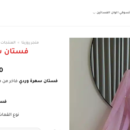
سوقي الوان الفساتين
متجر روزيتا
»
المنتجات
فستان س
0
فستان سهرة وردي
فاخر من مت
فسا
نوع القما