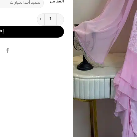
المقاس
كمية فستان سهرة وردي فاخر
إض