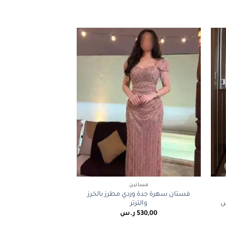
+
+
فساتين
فستان سهرة جدة وردي مطرز بالخرز
ش
والترتر
530,00
ر.س