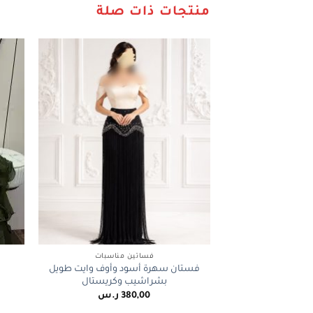
منتجات ذات صلة
+
فساتين مناسبات
فستان سهرة أسود وأوف وايت طويل
بشراشيب وكريستال
380,00
ر.س