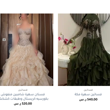
+
فساتين
فساتين
فستان سهرة شامبين منفوش
فساتين سهرة مكة
بكورسيه كريستال وطبقات كشك
540,00
ر.س
520,00
ر.س