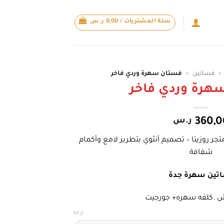
سلة المشتريات /
0,00
ر.س
»
فساتين
»
فستان سهرة وردي فاخر
هرة وردي فاخر
360,0
ر.س
جر روزيتا – تصميم أنثوي بتطريز لامع وأكمام
شفافة
تين سهرة جدة
ش .كلفه سهره+ جورجيت
إزالة