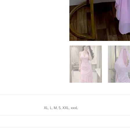
XL, L, M, S, XXL, xxxL