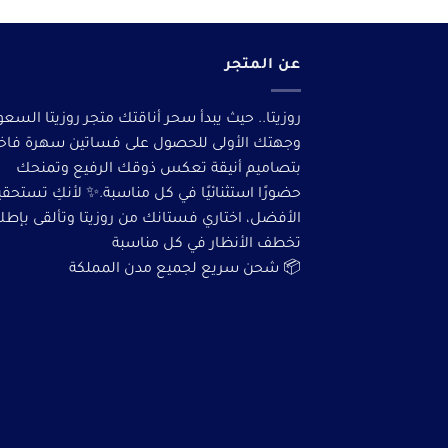
عن المتجر
روزيتا.. حيث يبدأ سحر أناقتك متجر روزيتا السعو
وجهتك الأولى للحصول على فساتين سهرة فاخ
بتصاميم أنيقة تعكس ذوقك الرفيع وتمنحك
حضورًا استثنائيًا في كل مناسبة.✨ لأنكِ تستحق
الأفضل، اختاري فستانك من روزيتا وتألقى بإطلا
تخطف الأنظار في كل مناسبة
📦 شحن سريع لجميع مدن المملكة