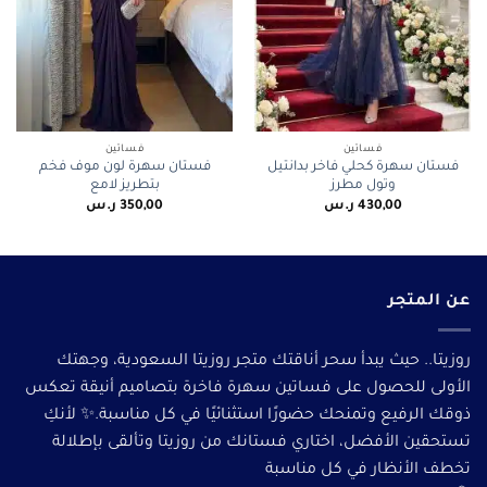
فساتين
فساتين
فستان سهرة كحلي فاخر بدانتيل
فستان سهرة لون موف فخم
وتول مطرز
بتطريز لامع
430,00
ر.س
350,00
ر.س
عن المتجر
روزيتا.. حيث يبدأ سحر أناقتك متجر روزيتا السعودية، وجهتك
الأولى للحصول على فساتين سهرة فاخرة بتصاميم أنيقة تعكس
ذوقك الرفيع وتمنحك حضورًا استثنائيًا في كل مناسبة.✨ لأنكِ
تستحقين الأفضل، اختاري فستانك من روزيتا وتألقى بإطلالة
تخطف الأنظار في كل مناسبة