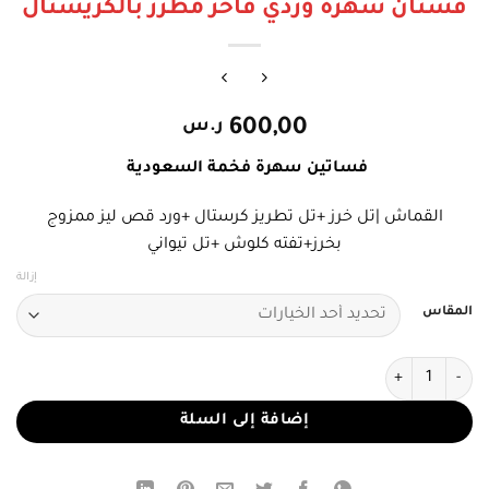
فستان سهرة وردي فاخر مطرز بالكريستال
600,00
ر.س
فساتين سهرة فخمة السعودية
القماش |تل خرز +تل تطريز كرستال +ورد قص ليز ممزوج
بخرز+تفته كلوش +تل تيواني
إزالة
المقاس
كمية فستان سهرة وردي فاخر مطرز بالكريستال
إضافة إلى السلة