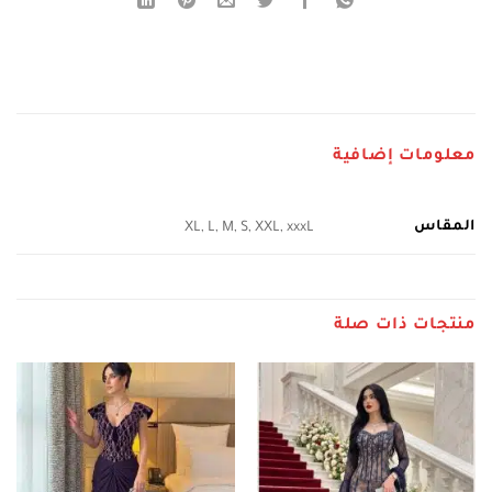
معلومات إضافية
المقاس
XL, L, M, S, XXL, xxxL
منتجات ذات صلة