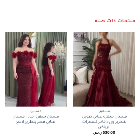
منتجات ذات صلة
فساتين
فساتين
فستان سهرة عنابي طويل
فستان سهرة جدة | فستان
بتطريز ورود فاخر لسهرات
عنابي فخم بتطريز لامع
الرياض
530,00
ر.س