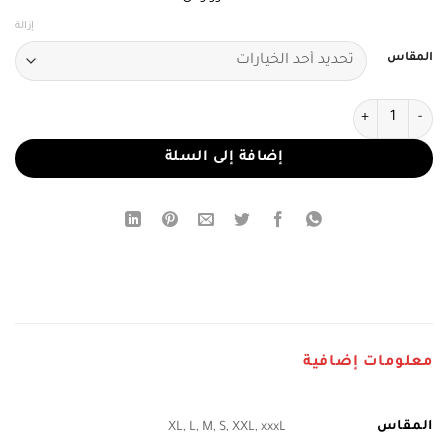
إزالة
المقاس
كمية فستان سهرة وردي فاخر بتطريز لامع وتول ناعم
إضافة إلى السلة
معلومات إضافية
المقاس
XL, L, M, S, XXL, xxxL