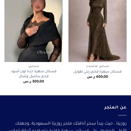
فساتين مناسبات
فساتين
فستان سهرة جدة لون أسود
فستان سهرة فخم زيتي طويل
فخم بدانتيل وشال
400,00
ر.س
300,00
ر.س
عن المتجر
روزيتا.. حيث يبدأ سحر أناقتك متجر روزيتا السعودية، وجهتك