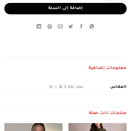
إضافة إلى السلة
معلومات إضافية
المقاس
XL, L, M, S, XXL, xxxL
منتجات ذات صلة