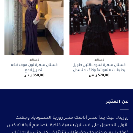
فساتين
فساتين
فستان سهرة أسود دانتيل طويل
فستان سهرة لون موف فخم
بطبقات منفوشة وكتف منسدل
بتطريز لامع
570,00
ر.س
350,00
ر.س
عن المتجر
روزيتا.. حيث يبدأ سحر أناقتك متجر روزيتا السعودية، وجهتك
الأولى للحصول على فساتين سهرة فاخرة بتصاميم أنيقة تعكس