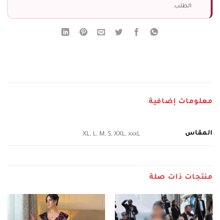
الطلب.
معلومات إضافية
المقاس
XL, L, M, S, XXL, xxxL
منتجات ذات صلة