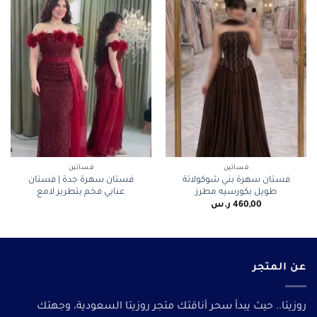
فساتين
فساتين
فستان سهرة بني شوكولاتة
فستان سهرة جدة | فستان
طويل بكورسيه مطرز
عنابي فخم بتطريز لامع
460,00
ر.س
عن المتجر
روزيتا.. حيث يبدأ سحر أناقتك متجر روزيتا السعودية، وجهتك