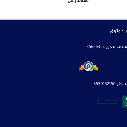
370,00
ر.س
 موثوق
نصة معروف 356563
3550152150