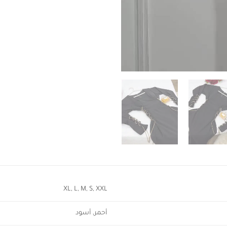
XL, L, M, S, XXL
أحمر, أسود