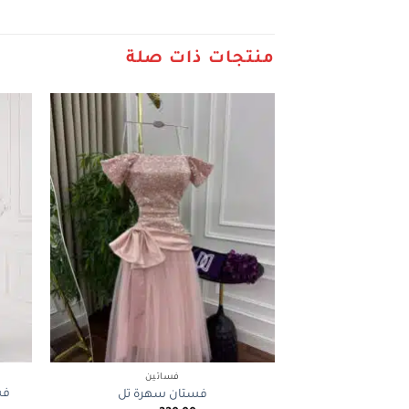
منتجات ذات صلة
+
فساتين
فس
فستان سهرة تل