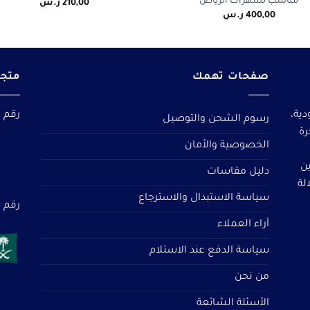
مناسب لسهرات الرياض
210,00
ر.س
400,00
ر.س
صفحات تهمك
متجر
دية،
رقم م
رسوم الشحن والتوصيل
رة
الخصوصية والأمان
ين
دليل مقاسات
لة
سياسة الاستبدال والاسترجاع
رقم سجل 
آراء العملاء
سياسة الدفع عند الاستلام
من نحن
الأسئلة الشائعة