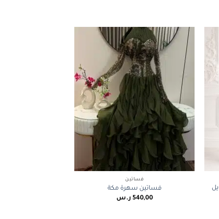
+
+
فساتين
يل
فساتين سهرة مكة
540,00
ر.س