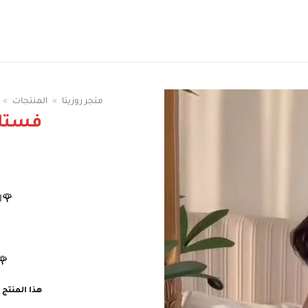
سوقي الوان الفساتين
متجر روزيتا
»
المنتجات
»
فستا
🌹ا
🌹ا
هذا المنتج غ