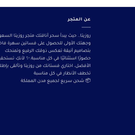
عن المتجر
روزيتا.. حيث يبدأ سحر أناقتك متجر روزيتا السعو
وجهتك الأولى للحصول على فساتين سهرة فاخ
بتصاميم أنيقة تعكس ذوقك الرفيع وتمنحك
حضورًا استثنائيًا في كل مناسبة.✨ لأنكِ تستحق
الأفضل، اختاري فستانك من روزيتا وتألقى بإطلا
تخطف الأنظار في كل مناسبة
📦 شحن سريع لجميع مدن المملكة