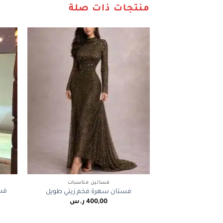
منتجات ذات صلة
+
فساتين مناسبات
فست
فستان سهرة فخم زيتي طويل
400,00
ر.س