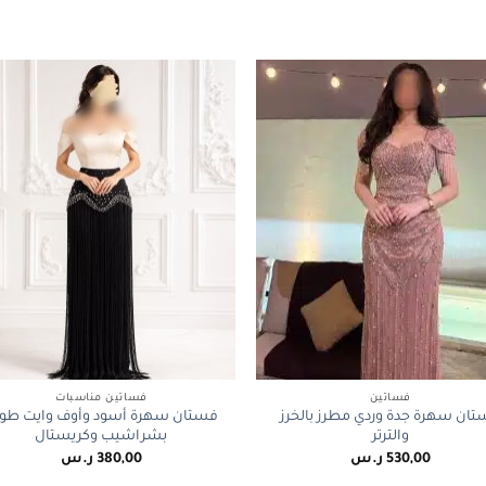
+
فساتين
فساتين مناسبات
ان سهرة جدة وردي مطرز بالخرز
فستان سهرة أسود وأوف وايت طو
والترتر
بشراشيب وكريستال
530,00
ر.س
380,00
ر.س