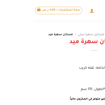
سلة المشتريات /
0,00
ر.س
فساتين سهرة نبيتي
»
فستان سهرة ميد
ن سهرة ميد
لخامه: تفته كريب
لطول: 115 سم
ير متوفر في المخزون حالياً.