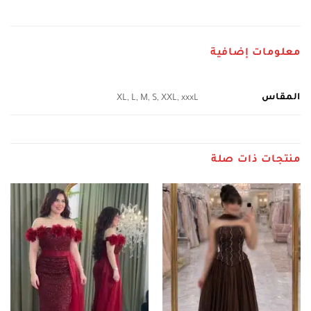
معلومات إضافية
المقاس
XL, L, M, S, XXL, xxxL
منتجات ذات صلة