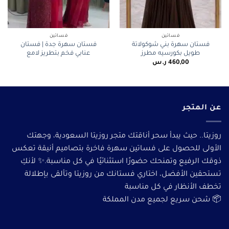
فساتين
فساتين
فستان سهرة بني شوكولاتة
فستان سهرة جدة | فستان
طويل بكورسيه مطرز
عنابي فخم بتطريز لامع
460,00
ر.س
عن المتجر
روزيتا.. حيث يبدأ سحر أناقتك متجر روزيتا السعودية، وجهتك
الأولى للحصول على فساتين سهرة فاخرة بتصاميم أنيقة تعكس
ذوقك الرفيع وتمنحك حضورًا استثنائيًا في كل مناسبة.✨ لأنكِ
تستحقين الأفضل، اختاري فستانك من روزيتا وتألقى بإطلالة
تخطف الأنظار في كل مناسبة
📦 شحن سريع لجميع مدن المملكة