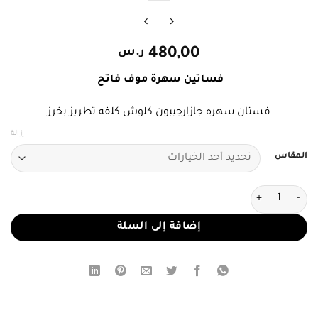
480,00
ر.س
فساتين سهرة موف فاتح
فستان سهره جازارجيبون كلوش كلفه تطريز بخرز
إزالة
المقاس
كمية فستان سهرة موف فاتح مطرز بقصة منفوشة
إضافة إلى السلة