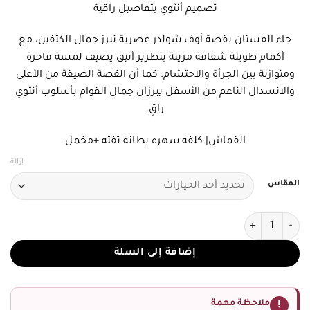
تصميم أنثوي بتفاصيل راقية
جاء الفستان بقصة أوف شولدر عصرية تبرز جمال الكتفين، مع
أكمام طويلة شفافة مزينة بتطريز أنيق يضيف لمسة فاخرة
ومتوازنة بين الجرأة والاحتشام. كما أن القصة الضيقة من الأعلى
والانسدال الناعم من الأسفل يبرزان جمال القوام بأسلوب أنثوي
راقٍ.
القماش| كلفه سهره بطانه تفته +مخمل
إزالة
المقاس
كمية فستان سهرة موف بتطريز أسود فاخر
إضافة إلى السلة
ملاحظة مهمة
!