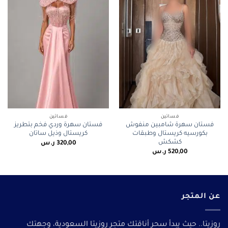
فساتين
فساتين
فستان سهرة شامبين منفوش
فستان سهرة وردي فخم بتطريز
بكورسيه كريستال وطبقات
كريستال وذيل ساتان
كشكش
320,00
ر.س
520,00
ر.س
عن المتجر
روزيتا.. حيث يبدأ سحر أناقتك متجر روزيتا السعودية، وجهتك