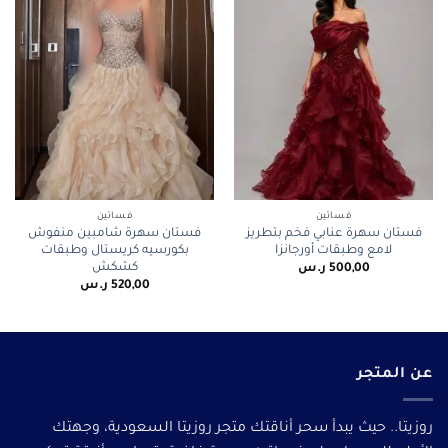
فساتين
فساتين
فستان سهرة عنابي فخم بتطريز
فستان سهرة شامبين منفوش
لامع وطبقات أورجانزا
بكورسيه كريستال وطبقات
كشكش
500,00
ر.س
520,00
ر.س
عن المتجر
روزيتا.. حيث يبدأ سحر أناقتك متجر روزيتا السعودية، وجهتك