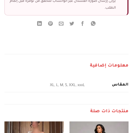
يرجى إرسال صورة الفستان عبر الواتساب للتحقق من توفره قبل إتمام
الطلب.
معلومات إضافية
المقاس
XL, L, M, S, XXL, xxxL
منتجات ذات صلة