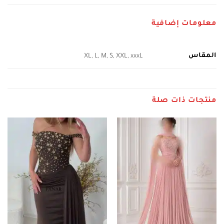
معلومات إضافية
المقاس
XL, L, M, S, XXL, xxxL
منتجات ذات صلة