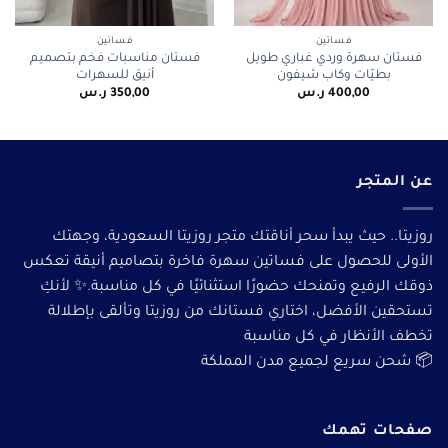
فساتين
فساتين
فستان سهرة وردي غباري طويل
فستان مناسبات فخم بتصميم
بطيّات وكاب شيفون
أنيق للسهرات
400,00
ر.س
350,00
ر.س
عن المتجر
روزيتا.. حيث يبدأ سحر أناقتك متجر روزيتا السعودية، وجهتك
الأولى للحصول على فساتين سهرة فاخرة بتصاميم أنيقة تعكس
ذوقك الرفيع وتمنحك حضورًا استثنائيًا في كل مناسبة.✨ لأنكِ
تستحقين الأفضل، اختاري فستانك من روزيتا وتألقى بإطلالة
تخطف الأنظار في كل مناسبة
📦 شحن سريع لجميع مدن المملكة
صفحات تهمك