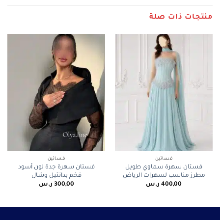
منتجات ذات صلة
فساتين
فساتين
فستان سهرة سماوي طويل
فستان سهرة جدة لون أسود
مطرز مناسب لسهرات الرياض
فخم بدانتيل وشال
400,00
ر.س
300,00
ر.س