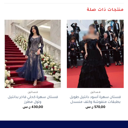
منتجات ذات صلة
فساتين
فساتين
فستان سهرة أسود دانتيل طويل
فستان سهرة كحلي فاخر بدانتيل
بطبقات منفوشة وكتف منسدل
وتول مطرز
570,00
ر.س
430,00
ر.س