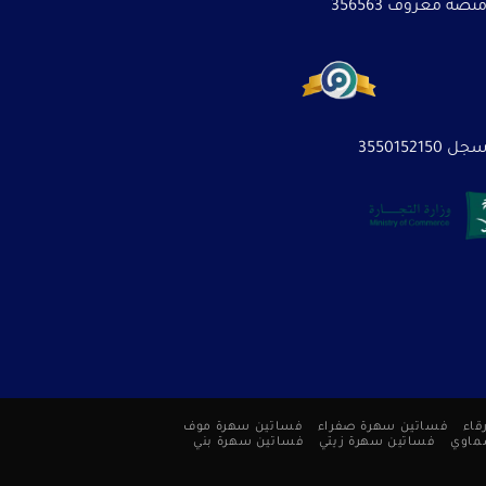
نصة معروف 356563
3550152150
قاء
فساتين سهرة صفراء
فساتين سهرة موف
ماوي
فساتين سهرة زيتي
فساتين سهرة بني