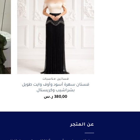
+
فساتين مناسبات
فستان سهرة أسود وأوف وايت طويل
بشراشيب وكريستال
380,00
ر.س
عن المتجر