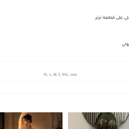
لي على قطعه ترتر
وني
XL, L, M, S, XXL, xxxL