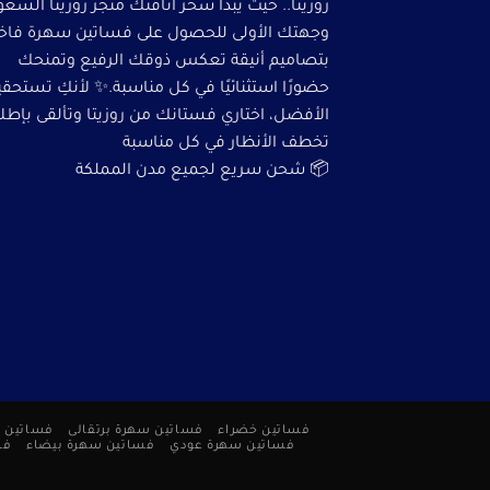
روزيتا.. حيث يبدأ سحر أناقتك متجر روزيتا السعو
وجهتك الأولى للحصول على فساتين سهرة فاخ
بتصاميم أنيقة تعكس ذوقك الرفيع وتمنحك
حضورًا استثنائيًا في كل مناسبة.✨ لأنكِ تستحق
الأفضل، اختاري فستانك من روزيتا وتألقى بإطلا
تخطف الأنظار في كل مناسبة
📦 شحن سريع لجميع مدن المملكة
فساتين خضراء
فساتين سهرة برتقالى
فساتين 
فساتين سهرة عودي
فساتين سهرة بيضاء
فس