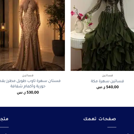
+
فساتين
فساتين
فستان سهرة تاوب طويل مطرز بق
فساتين سهرة مكة
حورية وأكمام شفافة
540,00
ر.س
530,00
ر.س
صفحات تهمك
متجر