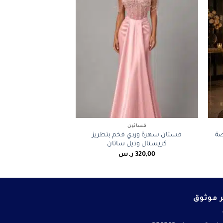
+
+
فساتين
صة
فستان سهرة وردي فخم بتطريز
كريستال وذيل ساتان
320,00
ر.س
 موثوق