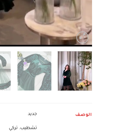
جديد
الوصف
تشطيب. تركي