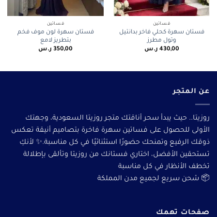
فساتين
فساتين
فستان سهرة كحلي فاخر بدانتيل
فستان سهرة لون موف فخم
وتول مطرز
بتطريز لامع
430,00
ر.س
350,00
ر.س
عن المتجر
روزيتا.. حيث يبدأ سحر أناقتك متجر روزيتا السعودية، وجهتك
الأولى للحصول على فساتين سهرة فاخرة بتصاميم أنيقة تعكس
ذوقك الرفيع وتمنحك حضورًا استثنائيًا في كل مناسبة.✨ لأنكِ
تستحقين الأفضل، اختاري فستانك من روزيتا وتألقى بإطلالة
تخطف الأنظار في كل مناسبة
📦 شحن سريع لجميع مدن المملكة
صفحات تهمك