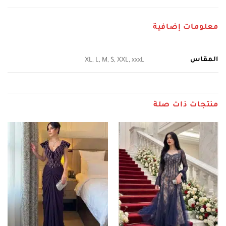
معلومات إضافية
المقاس
XL, L, M, S, XXL, xxxL
منتجات ذات صلة