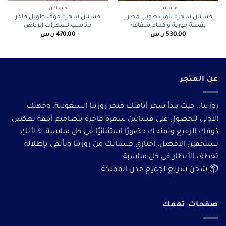
فساتين
فساتين
فستان سهرة تاوب طويل مطرز
فستان سهرة موف طويل فاخر
بقصة حورية وأكمام شفافة
مناسب لسهرات الرياض
530,00
ر.س
470,00
ر.س
عن المتجر
روزيتا.. حيث يبدأ سحر أناقتك متجر روزيتا السعودية، وجهتك
الأولى للحصول على فساتين سهرة فاخرة بتصاميم أنيقة تعكس
ذوقك الرفيع وتمنحك حضورًا استثنائيًا في كل مناسبة.✨ لأنكِ
تستحقين الأفضل، اختاري فستانك من روزيتا وتألقى بإطلالة
تخطف الأنظار في كل مناسبة
📦 شحن سريع لجميع مدن المملكة
صفحات تهمك