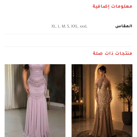
معلومات إضافية
المقاس
XL, L, M, S, XXL, xxxL
منتجات ذات صلة