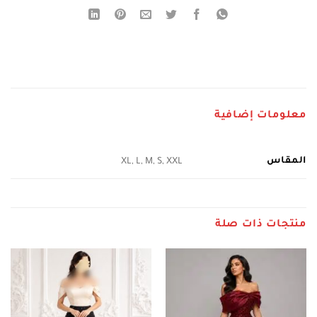
معلومات إضافية
المقاس
XL, L, M, S, XXL
منتجات ذات صلة