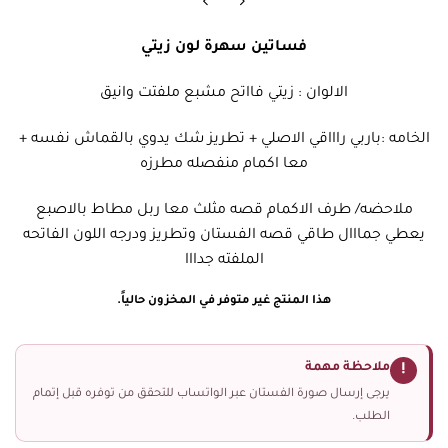
فساتين سهرة لون زيتي
الالوان : زيتي فااتح مشبع ملفتت وانيق
الخامه :باربي راااقي الاصلي + تطريز شك يدوي بالقماش نفسه +
معا اكمام منفصله مطرزه
ملاحضه/ طرف الاكمام قصه مثلث معا ربل مطاط بالاصبع
يعطي جمااال طاقي قصه الفستان وتطريز ودرجه اللون الفاتحه
الملفته جدااا
هذا المنتج غير متوفر في المخزون حالياً.
ملاحظة مهمة
!
يرجى إرسال صورة الفستان عبر الواتساب للتحقق من توفره قبل إتمام
الطلب.