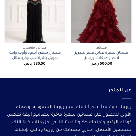
فساتين
فساتين مناسبات
فستان سهرة عنابي فخم بتطريز
فستان سهرة أسود وأوف وايت
لامع وطبقات أورجانزا
طويل بشراشيب وكريستال
500,00
ر.س
380,00
ر.س
عن المتجر
روزيتا.. حيث يبدأ سحر أناقتك متجر روزيتا السعودية، وجهتك
الأولى للحصول على فساتين سهرة فاخرة بتصاميم أنيقة تعكس
ذوقك الرفيع وتمنحك حضورًا استثنائيًا في كل مناسبة.✨ لأنكِ
تستحقين الأفضل، اختاري فستانك من روزيتا وتألقى بإطلالة