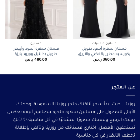
فساتين مناسبات
فساتين
فستان سهرة أسود طويل
فستان سهرة أسود وأبيض
بكورسيه مطرز بالفضي والأزرق
طويل بدانتيل وورود بارزة
360,00
ر.س
480,00
ر.س
عن المتجر
روزيتا.. حيث يبدأ سحر أناقتك متجر روزيتا السعودية، وجهتك
الأولى للحصول على فساتين سهرة فاخرة بتصاميم أنيقة تعكس
ذوقك الرفيع وتمنحك حضورًا استثنائيًا في كل مناسبة.✨ لأنكِ
تستحقين الأفضل، اختاري فستانك من روزيتا وتألقى بإطلالة
تخطف الأنظار في كل مناسبة