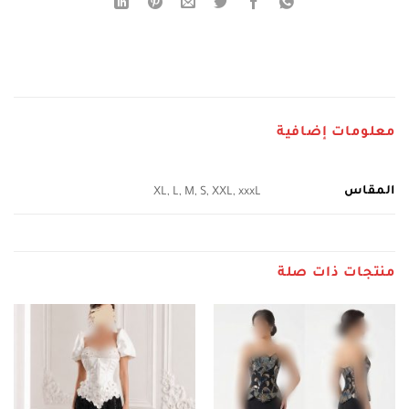
معلومات إضافية
المقاس
XL, L, M, S, XXL, xxxL
منتجات ذات صلة