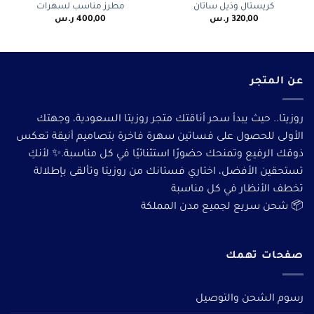
كريستال وذيل ساتان
مطرز مناسب لسهرات
320,00
ر.س
400,00
ر.س
عن المتجر
روزيتا.. حيث يبدأ سحر أناقتك متجر روزيتا السعودية، وجهتك
الأولى للحصول على فساتين سهرة فاخرة بتصاميم أنيقة تعكس
ذوقك الرفيع وتمنحك حضورًا استثنائيًا في كل مناسبة.✨ لأنكِ
تستحقين الأفضل، اختاري فستانك من روزيتا وتألقى بإطلالة
تخطف الأنظار في كل مناسبة
📦 شحن سريع لجميع مدن المملكة
صفحات تهمك
رسوم الشحن والتوصيل