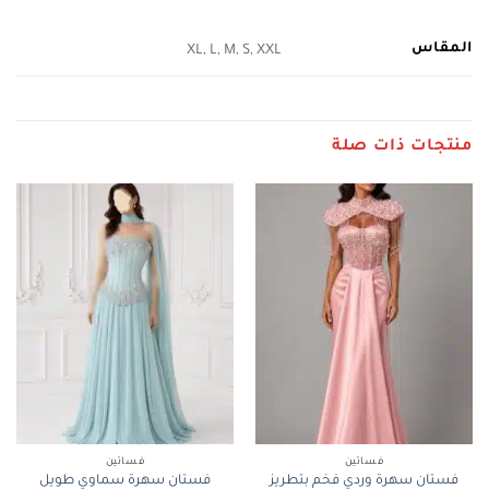
المقاس
XL, L, M, S, XXL
منتجات ذات صلة
فساتين
فساتين
فستان سهرة وردي فخم بتطريز
فستان سهرة سماوي طويل