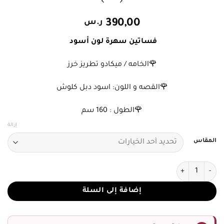
390,00
ر.س
فساتين سهرة لون أسود
🌹الخامه / ميكادو تطريز خرز
🌹القصه و اللون: اسود دبل كلوش
🌹الطول : 160 سم
إزالة
المقاس
كمية فستان سهرة لون اسود
إضافة إلى السلة