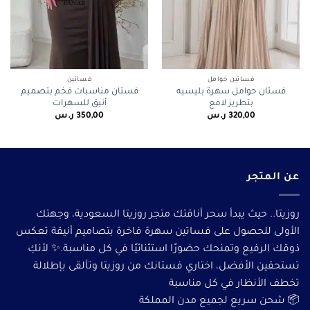
فساتين حوامل
فساتين
فستان حوامل سهرة بليسيه
فستان مناسبات فخم بتصميم
بتطريز لامع
أنيق للسهرات
320,00
ر.س
350,00
ر.س
عن المتجر
روزيتا.. حيث يبدأ سحر أناقتك متجر روزيتا السعودية، وجهتك
الأولى للحصول على فساتين سهرة فاخرة بتصاميم أنيقة تعكس
ذوقك الرفيع وتمنحك حضورًا استثنائيًا في كل مناسبة.✨ لأنكِ
تستحقين الأفضل، اختاري فستانك من روزيتا وتألقى بإطلالة
تخطف الأنظار في كل مناسبة
📦 شحن سريع لجميع مدن المملكة