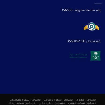
رقم منصة معروف 356563
رقم سجل 3550152150
فساتين خضراء
فساتين سهرة برتقالى
فساتين سهرة بنفسجى
فساتين سهرة فوشي
فساتين سهرة كحلى
فساتين سهرة زرقاء