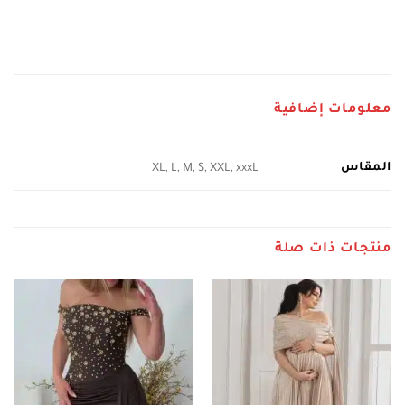
معلومات إضافية
المقاس
XL, L, M, S, XXL, xxxL
منتجات ذات صلة