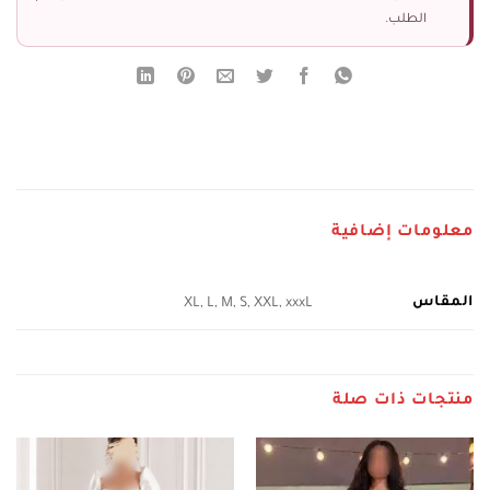
الطلب.
معلومات إضافية
المقاس
XL, L, M, S, XXL, xxxL
منتجات ذات صلة