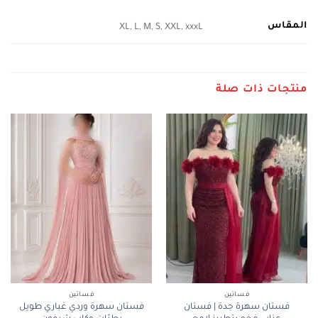
المقاس
XL, L, M, S, XXL, xxxL
منتجات ذات صلة
فساتين
فساتين
فستان سهرة جدة | فستان
فستان سهرة وردي غباري طويل