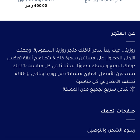
عنابي فخم بتطريز لامع
بطيّات وكاب شيفون
400,00
ر.س
عن المتجر
روزيتا.. حيث يبدأ سحر أناقتك متجر روزيتا السعودية، وجهتك
الأولى للحصول على فساتين سهرة فاخرة بتصاميم أنيقة تعكس
ذوقك الرفيع وتمنحك حضورًا استثنائيًا في كل مناسبة.✨ لأنكِ
تستحقين الأفضل، اختاري فستانك من روزيتا وتألقى بإطلالة
تخطف الأنظار في كل مناسبة
📦 شحن سريع لجميع مدن المملكة
صفحات تهمك
رسوم الشحن والتوصيل