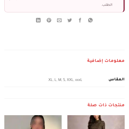
الطلب.
معلومات إضافية
المقاس
XL, L, M, S, XXL, xxxL
منتجات ذات صلة