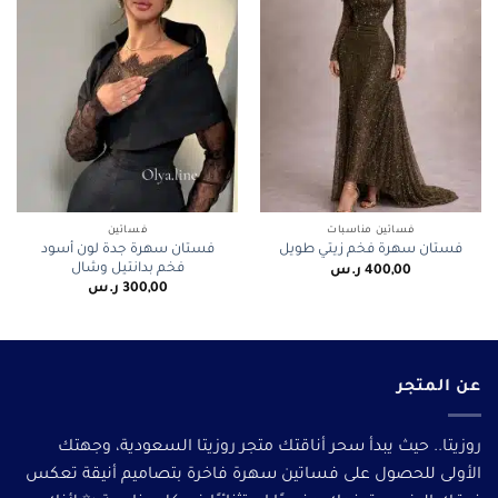
فساتين مناسبات
فساتين
فستان سهرة جدة لون أسود
فستان سهرة فخم زيتي طويل
فخم بدانتيل وشال
400,00
ر.س
300,00
ر.س
عن المتجر
روزيتا.. حيث يبدأ سحر أناقتك متجر روزيتا السعودية، وجهتك
الأولى للحصول على فساتين سهرة فاخرة بتصاميم أنيقة تعكس