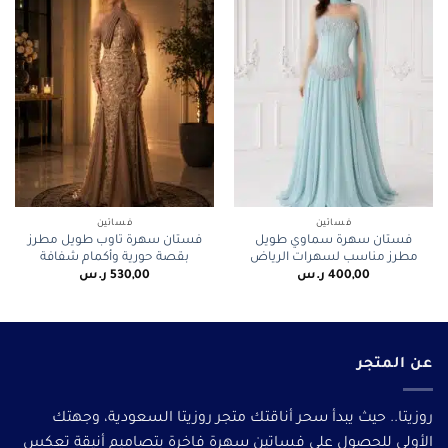
فساتين
فساتين
فستان سهرة سماوي طويل
فستان سهرة تاوب طويل مطرز
مطرز مناسب لسهرات الرياض
بقصة حورية وأكمام شفافة
400,00
ر.س
530,00
ر.س
عن المتجر
روزيتا.. حيث يبدأ سحر أناقتك متجر روزيتا السعودية، وجهتك
الأولى للحصول على فساتين سهرة فاخرة بتصاميم أنيقة تعكس