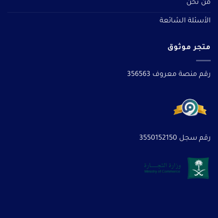
من نحن
الأسئلة الشائعة
متجر موثوق
رقم منصة معروف 356563
رقم سجل 3550152150