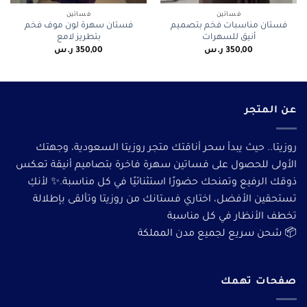
فساتين
فساتين
فستان مناسبات فخم بتصميم
فستان سهرة لون موف فخم
أنيق للسهرات
بتطريز لامع
350,00
ر.س
350,00
ر.س
عن المتجر
روزيتا.. حيث يبدأ سحر أناقتك متجر روزيتا السعودية، وجهتك
الأولى للحصول على فساتين سهرة فاخرة بتصاميم أنيقة تعكس
ذوقك الرفيع وتمنحك حضورًا استثنائيًا في كل مناسبة.✨ لأنكِ
تستحقين الأفضل، اختاري فستانك من روزيتا وتألقى بإطلالة
تخطف الأنظار في كل مناسبة
📦 شحن سريع لجميع مدن المملكة
صفحات تهمك