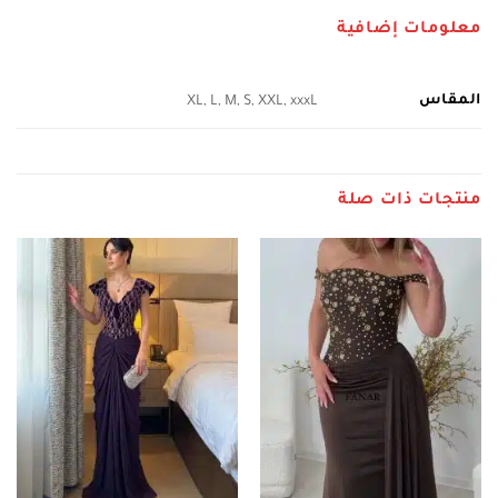
معلومات إضافية
المقاس
XL, L, M, S, XXL, xxxL
منتجات ذات صلة