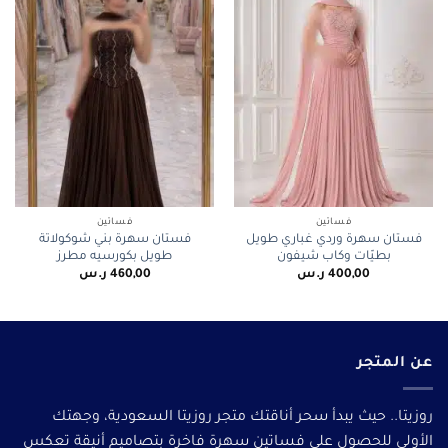
فساتين
فساتين
فستان سهرة وردي غباري طويل
فستان سهرة بني شوكولاتة
بطيّات وكاب شيفون
طويل بكورسيه مطرز
400,00
ر.س
460,00
ر.س
عن المتجر
روزيتا.. حيث يبدأ سحر أناقتك متجر روزيتا السعودية، وجهتك
الأولى للحصول على فساتين سهرة فاخرة بتصاميم أنيقة تعكس