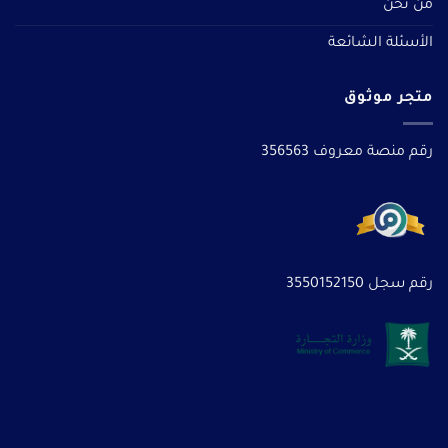
من نحن
الأسئلة الشائعة
متجر موثوق
رقم منصة معروف 356563
رقم سجل 3550152150