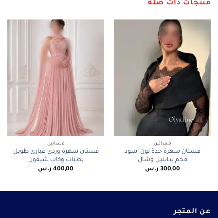
منتجات ذات صلة
فساتين
فساتين
فستان سهرة جدة لون أسود
فستان سهرة وردي غباري طويل
فخم بدانتيل وشال
بطيّات وكاب شيفون
300,00
ر.س
400,00
ر.س
عن المتجر