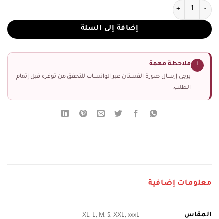
كمية فستان سهرة لسن محير
إضافة إلى السلة
ملاحظة مهمة
!
يرجى إرسال صورة الفستان عبر الواتساب للتحقق من توفره قبل إتمام
الطلب.
معلومات إضافية
المقاس
XL, L, M, S, XXL, xxxL