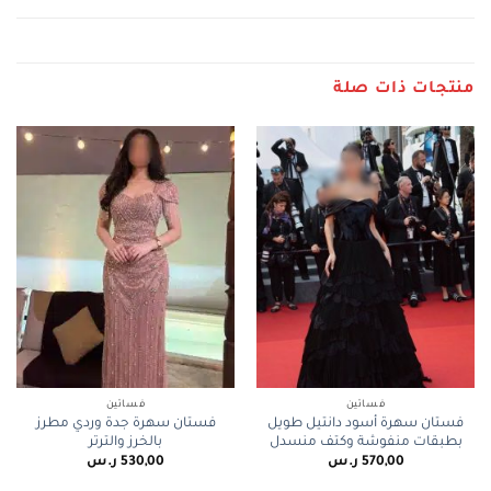
منتجات ذات صلة
فساتين
فساتين
فستان سهرة أسود دانتيل طويل
فستان سهرة جدة وردي مطرز
بطبقات منفوشة وكتف منسدل
بالخرز والترتر
570,00
ر.س
530,00
ر.س