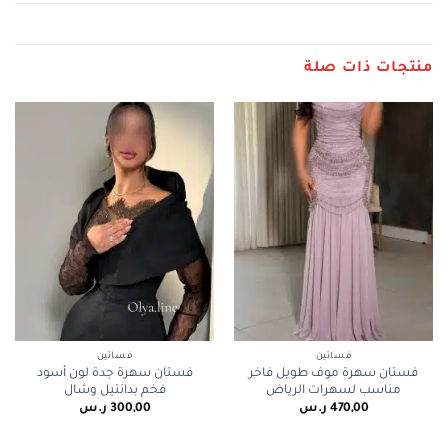
منتجات ذات صلة
فساتين
فساتين
فستان سهرة موف طويل فاخر
فستان سهرة جدة لون أسود
مناسب لسهرات الرياض
فخم بدانتيل وشال
470,00
ر.س
300,00
ر.س