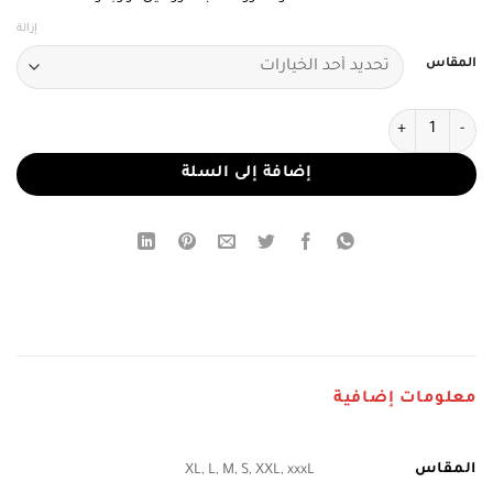
إزالة
المقاس
كمية فستان سهرة كحلي فاخر بتطريز ذهبي وشراشيب ملكية
إضافة إلى السلة
معلومات إضافية
المقاس
XL, L, M, S, XXL, xxxL