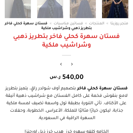
متجر روزيتا
»
المنتجات
»
فساتين مناسبات
»
فستان سهرة كحلي فاخر
بتطريز ذهبي وشراشيب ملكية
فستان سهرة كحلي فاخر بتطريز ذهبي
وشراشيب ملكية
540,00
ر.س
فستان سهرة كحلي فاخر
بتصميم أوف شولدر راقٍ، يتميز بتطريز
لامع بنقوش فخمة على كامل الفستان مع شراشيب ذهبية أنيقة
على الأكتاف. تأتي التنورة بطبقة تول واسعة تضيف لمسة ملكية
جذابة، ليكون خيارًا مثاليًا للملكة، الأعراس، الخطوبة، وحفلات
السهرة الراقية في السعودية.
الخامه كلفه سهره خرز هدب خرز ذيل اورجنزا