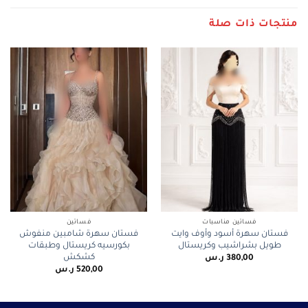
منتجات ذات صلة
فساتين مناسبات
فساتين
فستان سهرة أسود وأوف وايت
فستان سهرة شامبين منفوش
طويل بشراشيب وكريستال
بكورسيه كريستال وطبقات
كشكش
380,00
ر.س
520,00
ر.س