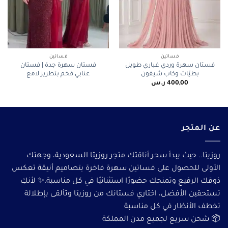
فساتين
فساتين
فستان سهرة وردي غباري طويل
فستان سهرة جدة | فستان
بطيّات وكاب شيفون
عنابي فخم بتطريز لامع
400,00
ر.س
عن المتجر
روزيتا.. حيث يبدأ سحر أناقتك متجر روزيتا السعودية، وجهتك
الأولى للحصول على فساتين سهرة فاخرة بتصاميم أنيقة تعكس
ذوقك الرفيع وتمنحك حضورًا استثنائيًا في كل مناسبة.✨ لأنكِ
تستحقين الأفضل، اختاري فستانك من روزيتا وتألقى بإطلالة
تخطف الأنظار في كل مناسبة
📦 شحن سريع لجميع مدن المملكة