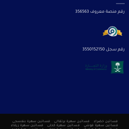
رقم منصة معروف 356563
رقم سجل 3550152150
فساتين خضراء
فساتين سهرة برتقالى
فساتين سهرة بنفسجى
فساتين سهرة فوشي
فساتين سهرة كحلى
فساتين سهرة زرقاء