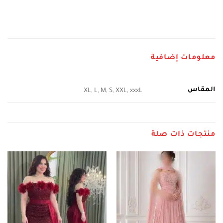
معلومات إضافية
المقاس
XL, L, M, S, XXL, xxxL
منتجات ذات صلة