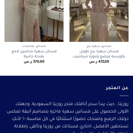
فساتين سهرة بيج
فساتين مناسبات
فستان سهرة بيج طويل
فستان سهرة شامبين لامع
بكورسيه مرصع وتنورة شراشيب
بفتحة جانبية
472,00
ر.س
370,00
ر.س
عن المتجر
روزيتا.. حيث يبدأ سحر أناقتك متجر روزيتا السعودية، وجهتك
الأولى للحصول على فساتين سهرة فاخرة بتصاميم أنيقة تعكس
ذوقك الرفيع وتمنحك حضورًا استثنائيًا في كل مناسبة.✨ لأنكِ
تستحقين الأفضل، اختاري فستانك من روزيتا وتألقى بإطلالة