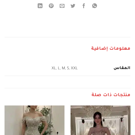
معلومات إضافية
المقاس
XL, L, M, S, XXL
منتجات ذات صلة