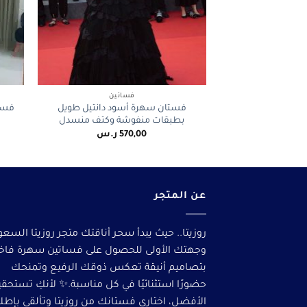
+
فساتين
فستان سهرة أسود دانتيل طويل
فستا
بطبقات منفوشة وكتف منسدل
570,00
ر.س
عن المتجر
روزيتا.. حيث يبدأ سحر أناقتك متجر روزيتا السعو
وجهتك الأولى للحصول على فساتين سهرة فاخ
بتصاميم أنيقة تعكس ذوقك الرفيع وتمنحك
حضورًا استثنائيًا في كل مناسبة.✨ لأنكِ تستحق
الأفضل، اختاري فستانك من روزيتا وتألقى بإطلا