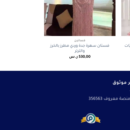
+
+
فساتين
ات
فستان سهرة جدة وردي مطرز بالخرز
والترتر
530,00
ر.س
 موثوق
نصة معروف 356563