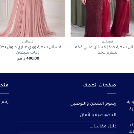
+
فساتين
فساتين
ن سهرة جدة | فستان عنابي فخم
فستان سهرة وردي غباري طويل بطيّ
بتطريز لامع
وكاب شيفون
400,00
ر.س
صفحات تهمك
متجر
دية،
رقم م
رسوم الشحن والتوصيل
رة
الخصوصية والأمان
ين
دليل مقاسات
لة