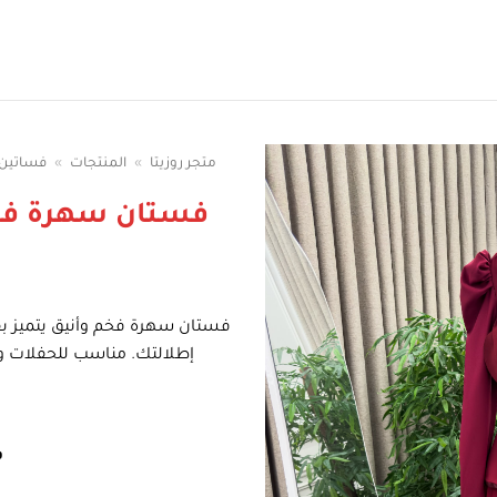
سوقي الوان الفساتين
متجر روزيتا
»
المنتجات
»
فساتين 
فستان سهرة فخم
فستان سهرة فخم وأنيق يتميز بق
إطلالتك. مناسب للحفلات وا
ف