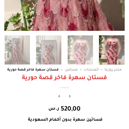
متجر روزيتا
»
المنتجات
»
فساتين
»
فستان سهرة فاخر قصة حورية
فستان سهرة فاخر قصة حورية
520,00
ر.س
فساتين سهرة بدون أكمام السعودية