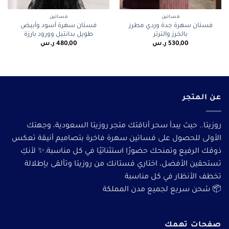
فساتين
فساتين
فستان سهرة جدة وردي مطرز
فستان سهرة أسود وأبيض
بالخرز والترتر
طويل بدانتيل وورود بارزة
530,00
ر.س
480,00
ر.س
عن المتجر
روزيتا.. حيث يبدأ سحر أناقتك متجر روزيتا السعودية، وجهتك
الأولى للحصول على فساتين سهرة فاخرة بتصاميم أنيقة تعكس
ذوقك الرفيع وتمنحك حضورًا استثنائيًا في كل مناسبة.✨ لأنكِ
تستحقين الأفضل، اختاري فستانك من روزيتا وتألقى بإطلالة
تخطف الأنظار في كل مناسبة
📦 شحن سريع لجميع مدن المملكة
صفحات تهمك