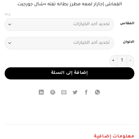
القماش |جازار لمعه مطرز بطانه تفته +شال جورجيت
إزالة
المقاس
الالوان
كمية فستان سهرة فاخر قصة حورية
إضافة إلى السلة
معلومات إضافية