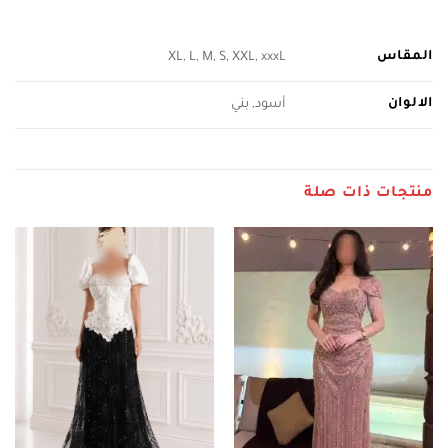
المقاس
XL, L, M, S, XXL, xxxL
الالوان
أسود, بني
منتجات ذات صلة