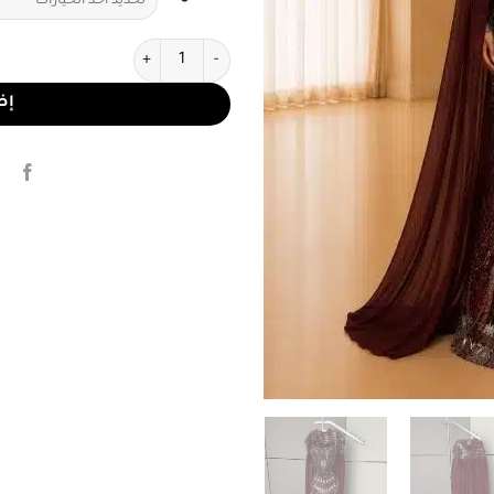
كمية فستان سهرة عنابي فاخر وك
إض