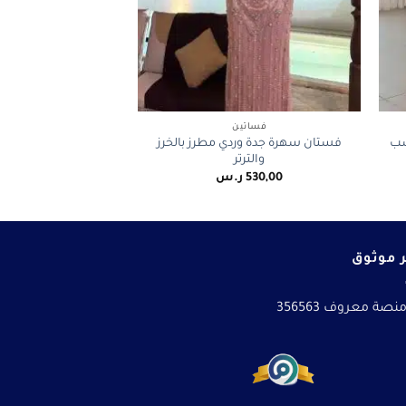
+
+
فساتين
سب
فستان سهرة جدة وردي مطرز بالخرز
والترتر
530,00
ر.س
 موثوق
نصة معروف 356563