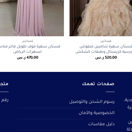
+
فساتين
فساتين
ستان سهرة شامبين منفوش
فستان سهرة موف طويل فاخر منا
رسيه كريستال وطبقات كشكش
لسهرات الرياض
520,00
ر.س
470,00
ر.س
صفحات تهمك
متجر
دية،
رقم م
رسوم الشحن والتوصيل
رة
الخصوصية والأمان
ين
دليل مقاسات
لة