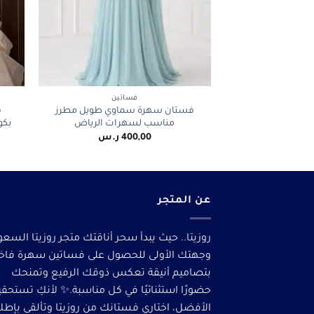
+
فساتين
فستان سهرة سماوي طويل مطرز
ف
مناسب لسهرات الرياض
بكو
400,00
ر.س
عن المتجر
روزيتا.. حيث يبدأ سحر أناقتك متجر روزيتا السعو
وجهتك الأولى للحصول على فساتين سهرة فاخ
بتصاميم أنيقة تعكس ذوقك الرفيع وتمنحك
حضورًا استثنائيًا في كل مناسبة.✨ لأنكِ تستحق
الأفضل، اختاري فستانك من روزيتا وتألقى بإطلا