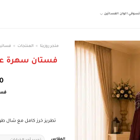
سوقي الوان الفساتين
متجر روزيتا
»
المنتجات
»
فساتين
فستان سهرة عن
0
فسا
تطريز خرز كامل مع شال طو
المقاس