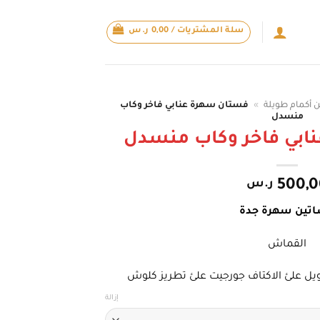
سلة المشتريات /
0,00
ر.س
 أكمام طويلة
»
فستان سهرة عنابي فاخر وكاب
منسدل
ابي فاخر وكاب منسدل
500,0
ر.س
تين سهرة جدة
القماش
يل علئ الاكتاف جورجيت علئ تطريز كلوش
إزالة