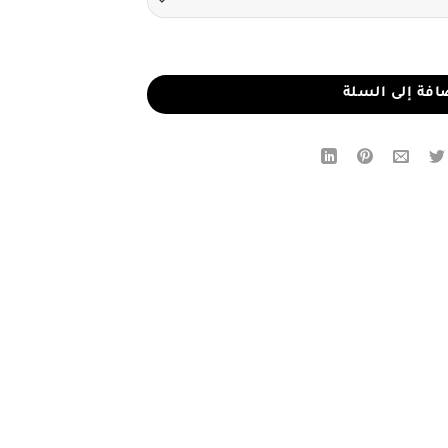
اب منسدل
افة إلى السلة