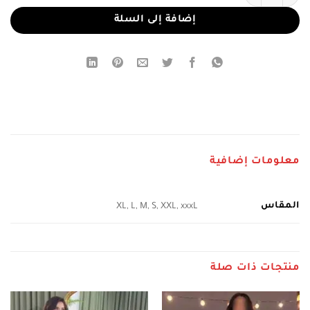
إضافة إلى السلة
معلومات إضافية
المقاس
XL, L, M, S, XXL, xxxL
منتجات ذات صلة