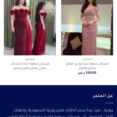
فساتين
فساتين
فستان سهرة جدة وردي مطرز
فستان سهرة جدة | فستان
بالخرز والترتر
عنابي فخم بتطريز لامع
530,00
ر.س
عن المتجر
روزيتا.. حيث يبدأ سحر أناقتك متجر روزيتا السعودية، وجهتك