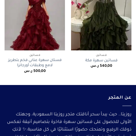
فساتين
فساتين
فستان سهرة عنابي فخم بتطريز
فساتين سهرة مكة
لامع وطبقات أورجانزا
540,00
ر.س
500,00
ر.س
عن المتجر
روزيتا.. حيث يبدأ سحر أناقتك متجر روزيتا السعودية، وجهتك
الأولى للحصول على فساتين سهرة فاخرة بتصاميم أنيقة تعكس
ذوقك الرفيع وتمنحك حضورًا استثنائيًا في كل مناسبة.✨ لأنكِ