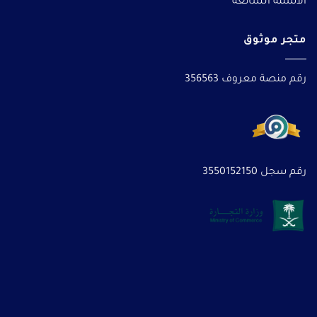
الأسئلة الشائعة
متجر موثوق
رقم منصة معروف 356563
رقم سجل 3550152150