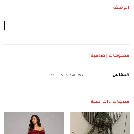
الوصف
معلومات إضافية
المقاس
XL, L, M, S, XXL, xxxL
منتجات ذات صلة