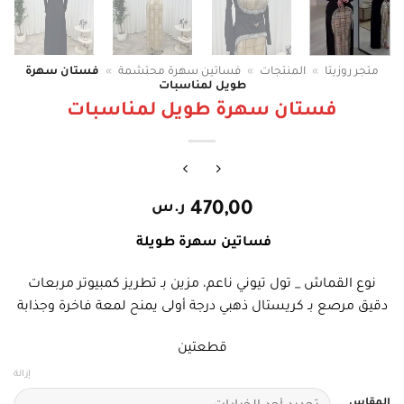
متجر روزيتا
»
المنتجات
»
فساتين سهرة محتشمة
»
فستان سهرة
طويل لمناسبات
فستان سهرة طويل لمناسبات
470,00
ر.س
فساتين سهرة طويلة
نوع القماش _ تول تيوني ناعم، مزين بـ تطريز كمبيوتر مربعات
دقيق مرصع بـ كريستال ذهبي درجة أولى يمنح لمعة فاخرة وجذابة
قطعتين
إزالة
المقاس