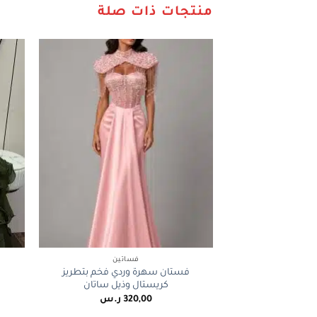
منتجات ذات صلة
+
فساتين
فستان سهرة وردي فخم بتطريز
كريستال وذيل ساتان
320,00
ر.س