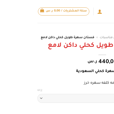
سلة المشتريات /
0,00
ر.س
مناسبات
»
فستان سهرة طويل كحلي داكن لامع
ويل كحلي داكن لامع
440,
ر.س
هرة كحلي السعودية
مه كلفه سهره خرز
إزالة
ن لامع