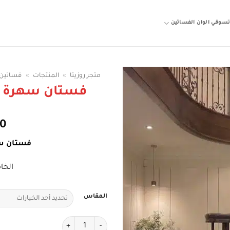
سوقي الوان الفساتين
متجر روزيتا
»
المنتجات
»
فساتين 
فستان سهرة ط
00
فستان س
الخا
المقاس
كمية فستان سهرة طويل كحلي داك