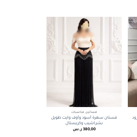
+
+
فساتين مناسبات
ود
فستان سهرة أسود وأوف وايت طويل
بشراشيب وكريستال
380,00
ر.س