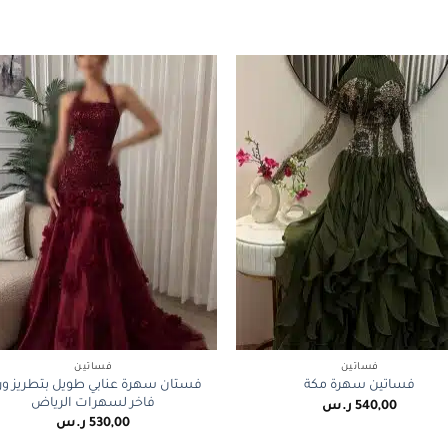
+
فساتين
فساتين
فستان سهرة عنابي طويل بتطريز ور
فساتين سهرة مكة
فاخر لسهرات الرياض
540,00
ر.س
530,00
ر.س