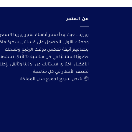
عن المتجر
روزيتا.. حيث يبدأ سحر أناقتك متجر روزيتا السعو
وجهتك الأولى للحصول على فساتين سهرة فاخ
بتصاميم أنيقة تعكس ذوقك الرفيع وتمنحك
حضورًا استثنائيًا في كل مناسبة.✨ لأنكِ تستحق
الأفضل، اختاري فستانك من روزيتا وتألقى بإطلا
تخطف الأنظار في كل مناسبة
📦 شحن سريع لجميع مدن المملكة