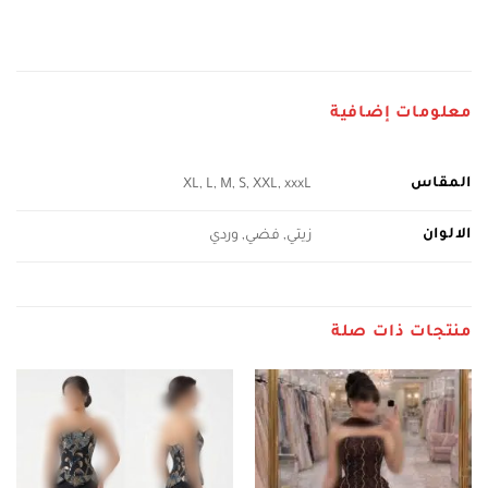
معلومات إضافية
المقاس
XL, L, M, S, XXL, xxxL
الالوان
زيتي, فضي, وردي
منتجات ذات صلة