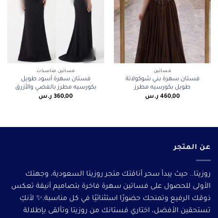
فساتين
فساتين مناسبات
فستان سهرة بني شوكولاتة
فستان سهرة أسود طويل
طويل بكورسيه مطرز
بكورسيه مطرز بالفضي والأزرق
460,00
ر.س
360,00
ر.س
عن المتجر
روزيتا.. حيث يبدأ سحر أناقتك متجر روزيتا السعودية، وجهتك
الأولى للحصول على فساتين سهرة فاخرة بتصاميم أنيقة تعكس
ذوقك الرفيع وتمنحك حضورًا استثنائيًا في كل مناسبة.✨ لأنكِ
تستحقين الأفضل، اختاري فستانك من روزيتا وتألقى بإطلالة